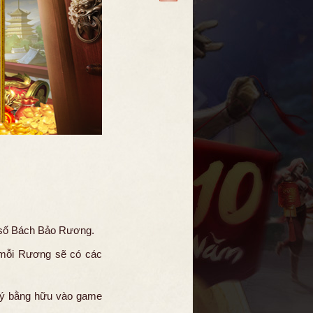
số
Bách Bảo Rương.
 mỗi Rương sẽ có các
uý bằng hữu vào game