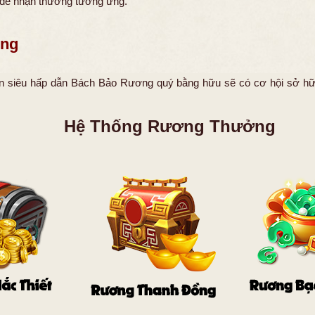
để nhận thưởng tương ứng.
ởng
n siêu hấp dẫn
Bách Bảo Rương
quý bằng hữu sẽ có cơ hội sở h
Hệ Thống Rương Thưởng