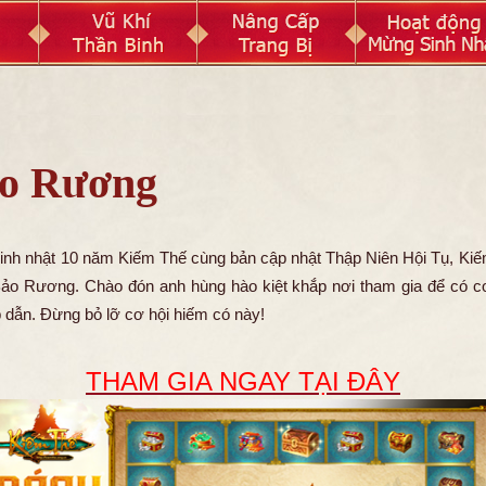
o Rương
nh nhật 10 năm Kiếm Thế cùng bản cập nhật Thập Niên Hội Tụ, Ki
 Bảo Rương
. Chào đón anh hùng hào kiệt khắp nơi tham gia để có c
p dẫn. Đừng bỏ lỡ cơ hội hiếm có này!
THAM GIA NGAY TẠI ĐÂY