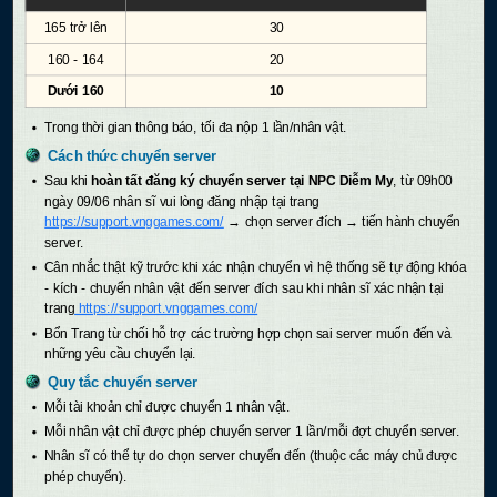
165 trở lên
30
160 - 164
20
Dưới 160
10
Trong thời gian thông báo, tối đa nộp 1 lần/nhân vật.
Cách thức chuyển server
Sau khi
hoàn tất đăng ký chuyển server tại NPC Diễm My
, từ 09h00
ngày 09/06 nhân sĩ vui lòng đăng nhập tại trang
https://support.vnggames.com/
→ chọn server đích → tiến hành chuyển
server.
Cân nhắc thật kỹ trước khi xác nhận chuyển vì hệ thống sẽ tự động khóa
- kích - chuyển nhân vật đến server đích sau khi nhân sĩ xác nhận tại
trang
https://support.vnggames.com/
Bổn Trang từ chối hỗ trợ các trường hợp chọn sai server muốn đến và
những yêu cầu chuyển lại.
Quy tắc chuyển server
Mỗi tài khoản chỉ được chuyển 1 nhân vật.
Mỗi nhân vật chỉ được phép chuyển server 1 lần/mỗi đợt chuyển server.
Nhân sĩ có thể tự do chọn server chuyển đến (thuộc các máy chủ được
phép chuyển).