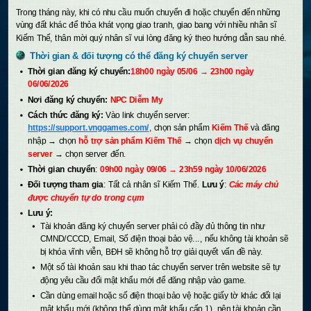
Trong tháng này, khi có nhu cầu muốn chuyển đi hoặc chuyển đến những
vùng đất khác để thỏa khát vọng giao tranh, giao bang với nhiều nhân sĩ
Kiếm Thế, thân mời quý nhân sĩ vui lòng đăng ký theo hướng dẫn sau nhé.
Thời gian & đối tượng có thể đăng ký chuyển server
Thời gian đăng ký chuyển:
18h00 ngày 05/06 → 23h00 ngày
06/06/2026
Nơi đăng ký chuyển:
NPC Diễm My
Cách thức đăng ký:
Vào link chuyển server:
https://support.vnggames.com/
, chọn sản phẩm
Kiếm Thế
và đăng
nhập → chọn
hỗ trợ sản phẩm Kiếm Thế
→ chọn
dịch vụ chuyển
server
→ chọn server đến.
Thời gian chuyển
:
09h00 ngày 09/06 → 23h59 ngày 10/06/2026
Đối tượng tham gia
: Tất cả nhân sĩ Kiếm Thế.
Lưu ý
:
Các máy chủ
được chuyển tự do trong cụm
Lưu ý:
Tài khoản đăng ký chuyển server phải có đầy đủ thông tin như
CMND/CCCD, Email, Số điện thoại bảo vệ..., nếu không tài khoản sẽ
bị khóa vĩnh viễn, BĐH sẽ không hỗ trợ giải quyết vấn đề này.
Một số tài khoản sau khi thao tác chuyển server trên website sẽ tự
động yêu cầu đổi mật khẩu mới để đăng nhập vào game.
Cần dùng email hoặc số điện thoại bảo vệ hoặc giấy tờ khác đổi lại
mật khẩu mới (không thể dùng mật khẩu cấp 1), nên tài khoản cần