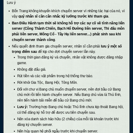
Lưu ý
Bổn Trang không khuyến khích chuyển server vì những tác hại của nó, vì
vậy
quý nhân sĩ cần cân nhắc kỹ lưỡng trước khi tham gia
.
Ban Điều Hành tạm thời sẽ không hỗ trợ các sự cố về tính năng liên
server (Công Thành Chiến, Bạch Hổ Đường liên server, Thi đấu môn
phái liên server, Mông Cổ - Tây Hạ liên server...) phát sinh sau khi
chuyển server thành công
.
Nếu quyết định tham gia chuyển server, nhân sĩ cần phải
lưu ý một số
trọng điểm sau
để kịp cho đợt chuyển server lần này.
Trong thời gian đăng ký và chuyển, nhân vật không được đăng nhập
game.
Không đặt đấu giá.
Rút tiền và các vật phẩm trong hệ thống thư báo.
Rời khỏi Gia Tộc, Bang Hội, Tông Môn.
Đối với chư vị Bang chủ muốn chuyển server, nên đợi bầu cử Bang
chủ mới rồi tiến hành chuyển server. Nếu Bang chủ vừa là Thủ lĩnh,
nên tiến hành bãi miễn để bầu cử Bang chủ mới.
Lưu ý:
Trường hợp Bang chủ hoặc Thủ lĩnh chưa kịp thoát Bang hội,
có thể đăng ký hỗ trợ để được ưu tiên chuyển sau.
Nên xóa danh sách hảo hữu (2 chiều) của mỗi tài khoản trước khi
đăng ký chuyển server.
Nên hủy quan hệ phối ngẫu trước khi chuyển server.