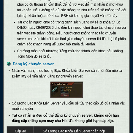
phải có đủ thông tin cần thiết để hỗ trợ việc đổi mật khẩu & mở khóa
tài khoản. Nếu không có đủ các thông tin như trên thì sẽ không thể đổi
lại mật khẩu hoặc mở khóa. BĐH sẽ không giải quyết vấn đề này.
Tài khoản người chơi có trong danh sách đăng ký sẽ bị khóa từ lúc
04h00 ngày 09/06/2026 cho đến khi người chơi thao tác chuyển server
trên website thành công. Nếu người chơi không thao tác chuyển
server cho đến khi kết thúc thời gian chuyển server thì liên hệ bộ phận
chăm sóc khách hàng để được mở khóa tài khoản.
Chưởng môn phải nhường Tông chủ cho thành viên khác nếu không
Tông Môn đó sẽ bị lỗi.
Đăng ký chuyển server
Nhân vật mang theo lượng
Bạc Khóa Liên Server
cần thiết đến nộp tại
Diễm My
để tiến hành đăng ký chuyển server.
Số lượng Bạc Khóa Liên Server yêu cầu sẽ tùy theo cấp độ của nhân vật
muốn chuyển.
Tất cả nhân sĩ đều có thể đăng ký chuyển server, không giới hạn
đẳng cấp (riêng cụm máy chủ Hồi Ức không giới hạn cấp độ).
Cấp độ
Số lượng Bạc Khóa Liên Server cần nộp