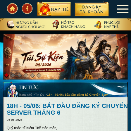
TRANG CHỦ
TIN TỨC
SỰ KIỆN
CẨM NANG
CẦN BIẾT
TIN TỨC
CỘNG ĐỒNG
Trang chủ
>
Tin tức
>
18h - 05/06: Bắt đầu đăng ký Chuyển Serv ...
PHIÊN BẢN
18H - 05/06: BẮT ĐẦU ĐĂNG KÝ CHUYỂN
SERVER THÁNG 6
05-06-2026
Quý nhân sĩ Kiếm Thế thân mến,