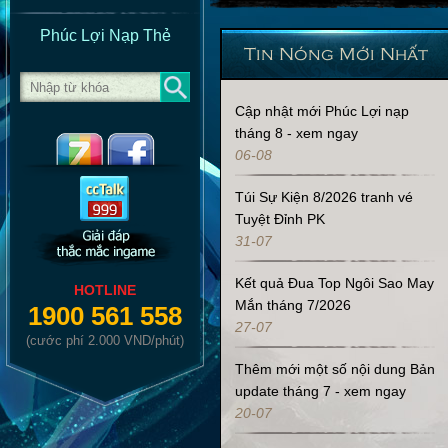
Phúc Lợi Nạp Thẻ
Tin Nóng Mới Nhất
Cập nhật mới Phúc Lợi nạp
tháng 8 - xem ngay
06-08
Túi Sự Kiện 8/2026 tranh vé
Tuyệt Đỉnh PK
31-07
Kết quả Đua Top Ngôi Sao May
HOTLINE
Mắn tháng 7/2026
1900 561 558
27-07
(cước phí 2.000 VND/phút)
Thêm mới một số nội dung Bản
update tháng 7 - xem ngay
20-07