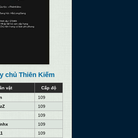
áy chủ Thiên Kiếm
ân vật
Cấp độ
n
109
zZ
109
109
ĩnhx
109
11
109