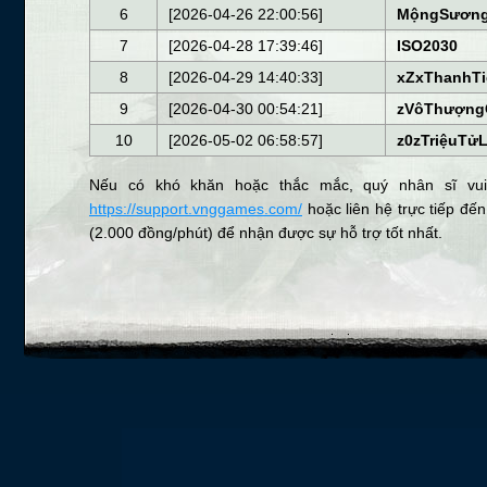
6
[2026-04-26 22:00:56]
MộngSương
7
[2026-04-28 17:39:46]
ISO2030
8
[2026-04-29 14:40:33]
xZxThanhTi
9
[2026-04-30 00:54:21]
zVôThượng
10
[2026-05-02 06:58:57]
z0zTriệuTử
Nếu có khó khăn hoặc thắc mắc, quý nhân sĩ vui 
https://support.vnggames.com/
hoặc liên hệ trực tiếp đ
(2.000 đồng/phút) để nhận được sự hỗ trợ tốt nhất.