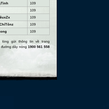
Tinh
109
109
êuxZx
109
ChíTônz
109
Long
109
lòng gửi thông tin về trang
ến đường dây nóng
1900 561 558