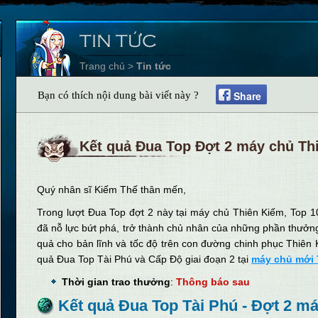
TIN TỨC
Trang chủ
>
Tin tức
Share
Bạn có thích nội dung bài viết này ?
Kết quả Đua Top Đợt 2 máy chủ Th
Quý nhân sĩ Kiếm Thế thân mến,
Trong lượt Đua Top đợt 2 này tại máy chủ Thiên Kiếm, Top 1
đã nỗ lực bứt phá, trở thành chủ nhân của những phần thưởn
quả cho bản lĩnh và tốc độ trên con đường chinh phục Thiên 
quả Đua Top Tài Phú và Cấp Độ giai đoạn 2 tại
máy chủ mới 
Thời gian trao thưởng
:
Thông báo sau
Kết quả Đua Top Tài Phú - Đợt 2 m