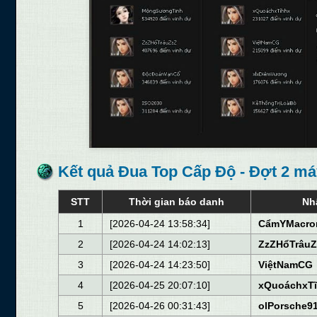
Kết quả Đua Top Cấp Độ - Đợt 2 m
STT
Thời gian báo danh
Nh
1
[2026-04-24 13:58:34]
CẩmYMacro
2
[2026-04-24 14:02:13]
ZzZHổTrâuZ
3
[2026-04-24 14:23:50]
ViệtNamCG
4
[2026-04-25 20:07:10]
xQuoáchxT
5
[2026-04-26 00:31:43]
olPorsche9