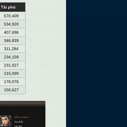
Tài phú
70,409
34,920
07,696
46,839
11,284
34,158
31,027
15,099
76,076
56,627