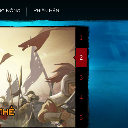
ng Đồng
Phiên Bản
1
2
3
4
5