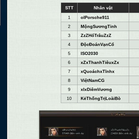
STT
Nhân vật
1
olPorsche911
5
2
MộngSươngTinh
5
3
ZzZHổTrâuZzZ
4
4
ĐộcĐoánVạnCổ
3
5
ISO2030
3
6
xZxThanhTiêuxZx
2
7
xQuoáchxTĩnhx
2
8
ViệtNamCG
2
9
xlxDiêmVương
1
10
KẻThốngTrịLoàiBò
1