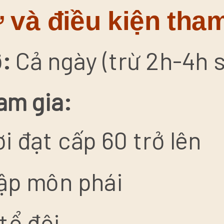
 và điều kiện tham
ở:
Cả ngày (trừ 2h-4h 
am gia:
i đạt cấp 60 trở lên
ập môn phái
tổ đội