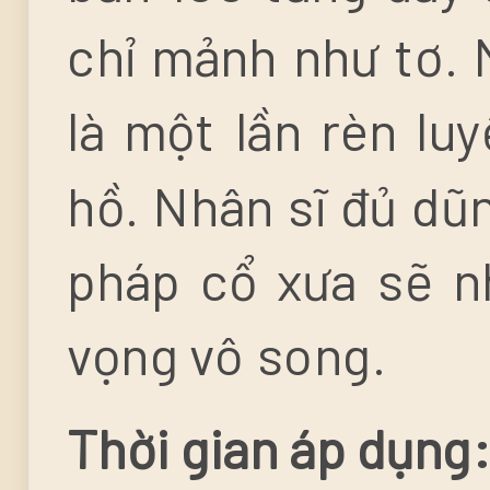
chỉ mảnh như tơ. 
là một lần rèn lu
hồ. Nhân sĩ đủ dũn
pháp cổ xưa sẽ n
vọng vô song.
Thời gian áp dụng