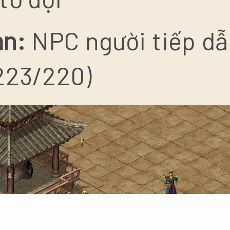
an:
NPC người tiếp dẫ
223/220)