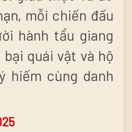
nạn, mỗi chiến đấu
ười hành tẩu giang
 bại quái vật và hộ
uý hiếm cùng danh
025