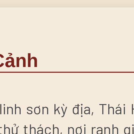
Cảnh
linh sơn kỳ địa, Thái
hử thách, nơi ranh g