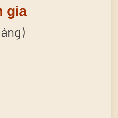
 gia
sáng)