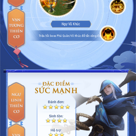
Ngự Vũ Khúc
Triệu hồi boss Phá Quân/Võ Khúc để tấn công địch