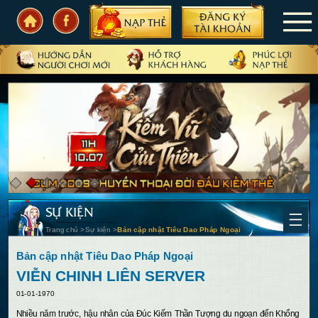
TRANG CHỦ
TIN TỨC
SỰ KIỆN
CẨM NANG
CẦN BIẾT
SỰ KIỆN
CỘNG ĐỒNG
Trang chủ
>
Sự kiện
>
Bản cập nhật Tiêu Dao Pháp Ngoại
PHIÊN BẢN
Bản cập nhật Tiêu Dao Pháp Ngoại
VIỄN CHINH LIÊN SERVER
01-01-1970
N
hiều năm trước, hậu nhân của Đúc Kiếm Thần Tượng du ngoạn đến Khổng