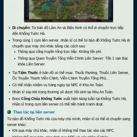
Di chuyển:
Từ bản đồ Lâm An và Biện Kinh có thể di chuyển trực tiếp
đến Khổng Tước Hà.
Trong cùng 1 cụm liên server, nhân sĩ có thể từ bản đồ Khổng Tước Hà di
chuyển qua máy chủ khác bằng các cách sau:
Thông qua cổng truyền tống trực tiếp: Không tốn phí.
Thông qua Quan Truyền Tống Viễn Chinh Liên Server: Tốn 1 vạn Bạc
khóa Liên Server.
Tại
Tiệm Thuốc
ở bản đồ có thể mua: Thuốc thường, Thuốc Liên Server,
Ốc Truyền Thanh Viễn Chinh, Viễn Chinh Truyền Tống Phù...
Có thể nhận nhiệm vụ hàng ngày tại NPC ở Khu An Toàn.
Nhân sĩ sau khi trọng thương sẽ được hồi sinh tại Khu An Toàn.
Boss
Công Chúa Khổng Tước
xuất hiện hàng tuần tại Khổng Tước Hà,
nhân sĩ trong cụm liên server có thể tiến hành tranh đoạt.
Thao tác tại liên server
Từ bản đồ Khổng Tước Hà của máy chủ mình, nhân sĩ có thể di chuyển sang
server khác:
Khi qua máy chủ khác, nhân sĩ không thể thao tác vào các NPC.