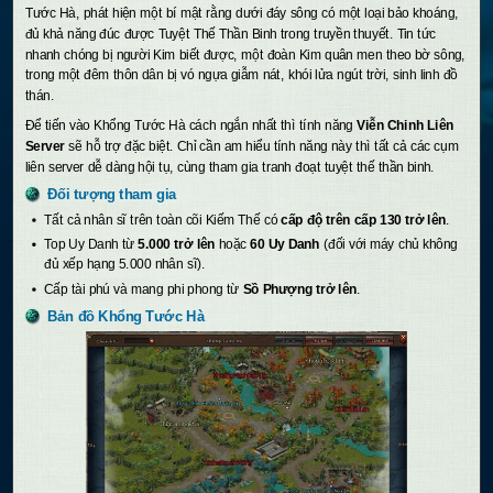
Tước Hà, phát hiện một bí mật rằng dưới đáy sông có một loại bảo khoáng,
đủ khả năng đúc được Tuyệt Thế Thần Binh trong truyền thuyết. Tin tức
nhanh chóng bị người Kim biết được, một đoàn Kim quân men theo bờ sông,
trong một đêm thôn dân bị vó ngựa giẫm nát, khói lửa ngút trời, sinh linh đồ
thán.
Để tiến vào Khổng Tước Hà cách ngắn nhất thì tính năng
Viễn Chinh Liên
Server
sẽ hỗ trợ đặc biệt. Chỉ cần am hiểu tính năng này thì tất cả các cụm
liên server dễ dàng hội tụ, cùng tham gia tranh đoạt tuyệt thế thần binh.
Đối tượng tham gia
Tất cả nhân sĩ trên toàn cõi Kiếm Thế có
cấp độ trên cấp 130 trở lên
.
Top Uy Danh từ
5.000 trở lên
hoặc
60 Uy Danh
(đối với máy chủ không
đủ xếp hạng 5.000 nhân sĩ).
Cấp tài phú và mang phi phong từ
Sồ Phượng trở lên
.
Bản đồ Khổng Tước Hà