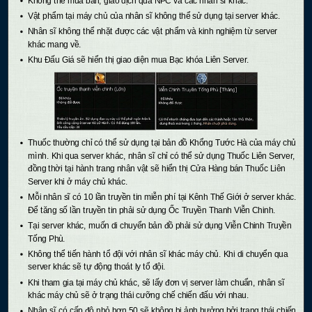
Không thể mua bán, giao dịch qua NPC và các nhân sĩ khác.
Vật phẩm tại máy chủ của nhân sĩ không thể sử dụng tại server khác.
Nhân sĩ không thể nhặt được các vật phẩm và kinh nghiệm từ server
khác mang về.
Khu Đấu Giá sẽ hiển thị giao diện mua Bạc khóa Liên Server.
Thuốc thường chỉ có thể sử dụng tại bản đồ Khổng Tước Hà của máy chủ
mình. Khi qua server khác, nhân sĩ chỉ có thể sử dụng Thuốc Liên Server,
đồng thời tại hành trang nhân vật sẽ hiển thị Cửa Hàng bán Thuốc Liên
Server khi ở máy chủ khác.
Mỗi nhân sĩ có 10 lần truyền tin miễn phí tại Kênh Thế Giới ở server khác.
Để tăng số lần truyền tin phải sử dụng Ốc Truyền Thanh Viễn Chinh.
Tại server khác, muốn di chuyển bản đồ phải sử dụng Viễn Chinh Truyền
Tống Phù.
Không thể tiến hành tổ đội với nhân sĩ khác máy chủ. Khi di chuyển qua
server khác sẽ tự động thoát ly tổ đội.
Khi tham gia tại máy chủ khác, sẽ lấy đơn vị server làm chuẩn, nhân sĩ
khác máy chủ sẽ ở trạng thái cưỡng chế chiến đấu với nhau.
Nhân sĩ có cấp độ nhỏ hơn 50 sẽ không bị ảnh hưởng bởi trạng thái chiến