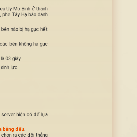
ệu Úy Mộ Binh ở thành
, phe Tây Hạ báo danh
 bên nào bị hạ gục hết
, các bên không hạ gục
là 03 giây.
sinh lực.
server hiện có để lựa
ia bảng đấu
.
ể chọn ra các đội thắng