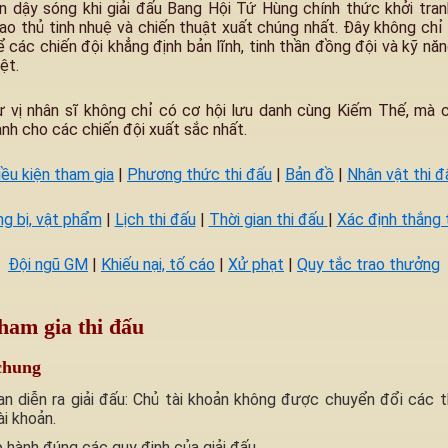
 dậy sóng khi giải đấu Bang Hội Tứ Hùng chính thức khởi tranh
ao thủ tinh nhuệ và chiến thuật xuất chúng nhất. Đây không chỉ
ể các chiến đội khẳng định bản lĩnh, tinh thần đồng đội và kỹ n
ệt.
hư vị nhân sĩ không chỉ có cơ hội lưu danh cùng Kiếm Thế, mà 
nh cho các chiến đội xuất sắc nhất.
iều kiện tham gia
|
Phương thức thi đấu
|
Bản đồ
|
Nhân vật thi đ
ng bị, vật phẩm
|
Lịch thi đấu
|
Thời gian thi đấu
|
Xác định thắng 
Đội ngũ GM
|
Khiếu nại, tố cáo
|
Xử phạt
|
Quy tắc trao thưởng
ham gia thi đấu
chung
an diễn ra giải đấu: Chủ tài khoản không được chuyển đổi các t
ài khoản.
hành đúng các quy định của giải đấu.