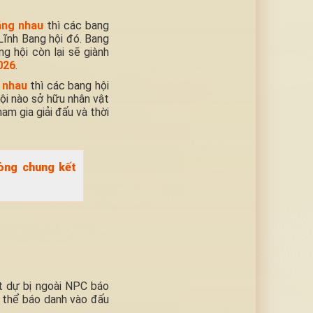
ằng nhau
thì các bang
Lĩnh Bang hội đó. Bang
 hội còn lại sẽ giành
026
.
 nhau
thì các bang hội
ội nào sở hữu nhân vật
am gia giải đấu và thời
òng chung kết
ật dự bị ngoài NPC báo
ó thể báo danh vào đấu