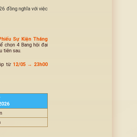
26 đồng nghĩa với việc
Phiếu Sự Kiện Tháng
ể chọn 4 Bang hội đại
 tiên sau.
nộp từ
12/05 → 23h00
y
2026
m
m