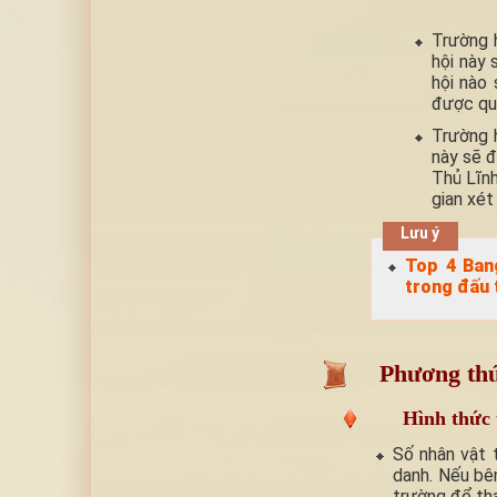
Trường 
hội này 
hội nào
được quy
Trường 
này sẽ đ
Thủ Lĩnh
gian xét
Lưu ý
Top 4 Ban
trong đấu 
Phương thứ
Hình thức 
Số nhân vật 
danh. Nếu bê
trường để tha