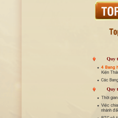
Quy t
4 Bang 
Kiện Thá
Các Bang 
Quy t
Thời gian
Việc chi
nhánh đấ
BTC sẽ t