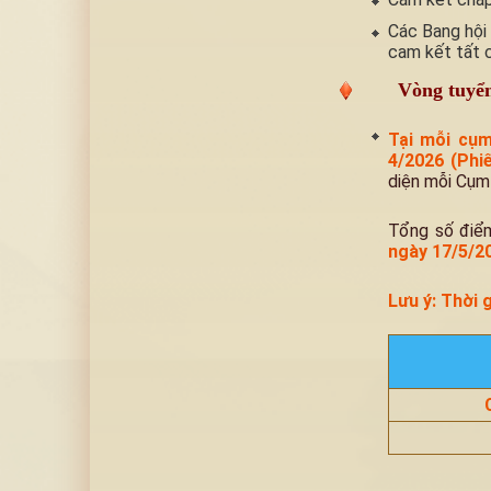
Các Bang hội
cam kết tất c
Vòng tuyể
Tại mỗi cụ
4/2026 (Phi
diện mỗi Cụm
Tổng số điểm
ngày 17/5/2
Lưu ý:
Thời 