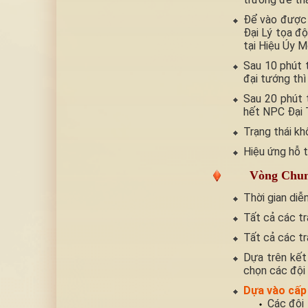
Để vào được 
Đại Lý tọa đ
tại Hiệu Úy M
Sau 10 phút t
đại tướng thì
Sau 20 phút 
hết NPC Đại 
Trạng thái kh
Hiệu ứng hỗ t
Vòng Chun
Thời gian diễ
Tất cả các tr
Tất cả các t
Dựa trên kết
chọn các đội 
Dựa vào cấp 
Các đội 