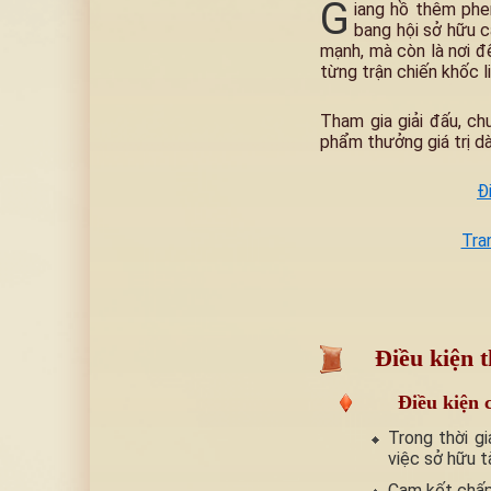
G
iang hồ thêm phen
bang hội sở hữu c
mạnh, mà còn là nơi đ
từng trận chiến khốc li
Tham gia giải đấu, c
phẩm thưởng giá trị dà
Đ
Tra
Điều kiện t
Điều kiện 
Trong thời gi
việc sở hữu t
Cam kết chấp 