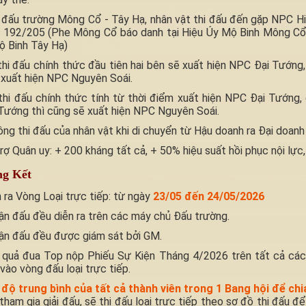
đấu trường Mông Cổ - Tây Hạ, nhân vật thi đấu đến gặp NPC Hi
ộ 192/205 (Phe Mông Cổ báo danh tại Hiệu Úy Mộ Binh Mông Cổ
ộ Binh Tây Hạ)
hi đấu chính thức đầu tiên hai bên sẽ xuất hiện NPC Đại Tướng,
 xuất hiện NPC Nguyên Soái.
thi đấu chính thức tính từ thời điểm xuất hiện NPC Đại Tướng
Tướng thì cũng sẽ xuất hiện NPC Nguyên Soái.
ông thi đấu của nhân vật khi di chuyển từ Hậu doanh ra Đại doanh 
rợ Quân uy: + 200 kháng tất cả, + 50% hiệu suất hồi phục nội lực, 
g Kết
n ra Vòng Loại trực tiếp: từ ngày
23/05 đến 24/05/2026
ận đấu đều diễn ra trên các máy chủ Đấu trường.
rận đấu đều được giám sát bởi GM.
 quả đua Top nộp Phiếu Sự Kiện Tháng 4/2026 trên tất cả các 
vào vòng đấu loại trực tiếp.
độ trung bình của tất cả thành viên trong 1 Bang hội để ch
tham gia giải đấu, sẽ thi đấu loại trực tiếp theo sơ đồ thi đấu đ