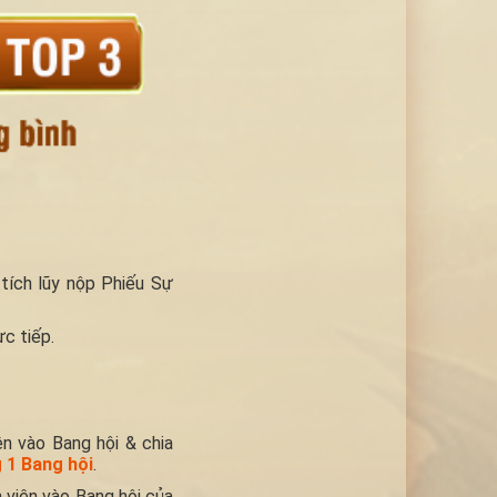
tích lũy nộp Phiếu Sự
ực tiếp.
ên vào Bang hội & chia
g 1 Bang hội
.
 viên vào Bang hội của