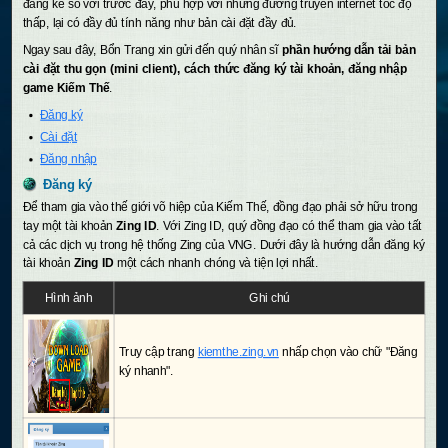
đáng kể so với trước đây, phù hợp với những đường truyền internet tốc độ
thấp, lại có đầy đủ tính năng như bản cài đặt đầy đủ.
Ngay sau đây, Bổn Trang xin gửi đến quý nhân sĩ
phần hướng dẫn tải bản
cài đặt thu gọn (mini client), cách thức đăng ký tài khoản, đăng nhập
game Kiếm Thế
.
Đăng ký
Cài đặt
Đăng nhập
Đăng ký
Để tham gia vào thế giới võ hiệp của Kiếm Thế, đồng đạo phải sở hữu trong
tay một tài khoản
Zing ID
. Với Zing ID, quý đồng đạo có thể tham gia vào tất
cả các dịch vụ trong hệ thống Zing của VNG. Dưới đây là hướng dẫn đăng ký
tài khoản
Zing ID
một cách nhanh chóng và tiện lợi nhất.
Hình ảnh
Ghi chú
Truy cập trang
kiemthe.zing.vn
nhấp chọn vào chữ "Đăng
ký nhanh".