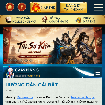
TRANG CHỦ
TIN TỨC
SỰ KIỆN
CẨM NANG
CẦN BIẾT
CẨM NANG
CỘNG ĐỒNG
Trang chủ
>
Cẩm nang
PHIÊN BẢN
HƯỚNG DẪN CÀI ĐẶT
30-10-15
N
hân dịp
Đại Kiếm Hội
khai môn, Kiếm Thế đã ra mắt
bản cài đặt thu gọn
(mini client) chỉ có
300 MB dung lượng
, giảm tải thời gian chờ đợi (loading)