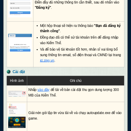
Điền đầy đủ những thông tin cần thiết, sau đó nhấn vào
"Đăng ký"
.
Một hộp thoại sẽ hiện ra thông báo
"Bạn đã đăng ký
thành công"
.
Đồng đạo đã có thể sử tài khoản trên để đăng nhập
vào Kiếm Thế.
Và để bảo vệ tài khoản tốt hơn, nhân sĩ vui lòng bổ
sung thông tin email, số điện thoại và CMND tại trang
id.zing.vn
.
Cài đặt
Hình ảnh
Ghi chú
Nhấp
vào đây
để tải về bản cài đặt thu gọn dung lượng 300
MB của Kiếm Thế.
Giải nén gói tập tin vừa tải về và chạy autoupdate.exe để vào
game.