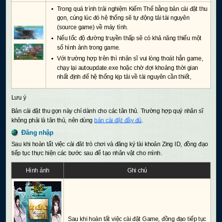
Trong quá trình trải nghiệm Kiếm Thế bằng bản cài đặt thu
gọn, cùng lúc đó hệ thống sẽ tự động tải tài nguyên
(source game) về máy tính.
Nếu tốc độ đường truyền thấp sẽ có khả năng thiếu một
số hình ảnh trong game.
Với trường hợp trên thì nhân sĩ vui lòng thoát hẳn game,
chạy lại autoupdate.exe hoặc chờ đợi khoảng thời gian
nhất định để hệ thống kịp tải về tài nguyên cần thiết,
Lưu ý
Bản cài đặt thu gọn này chỉ dành cho các tân thủ. Trường hợp quý nhân sĩ
không phải là tân thủ, nên dùng
bản cài đặt đầy đủ
.
Đăng nhập
Sau khi hoàn tất việc cài đăt trò chơi và đăng ký tài khoản Zing ID, đồng đạo
tiếp tục thực hiện các bước sau để tạo nhân vật cho mình.
Hình ảnh
Ghi chú
Sau khi hoàn tất việc cài đặt Game, đồng đạo tiếp tục