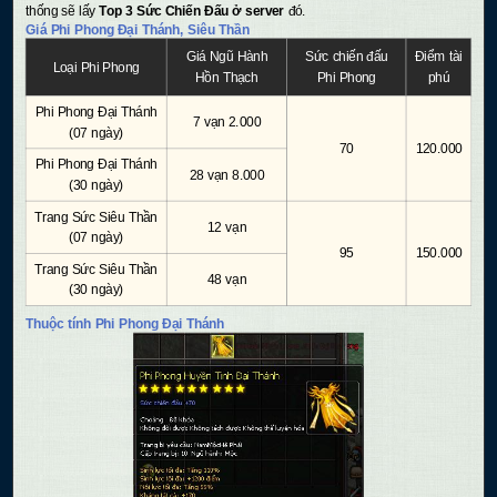
thống sẽ lấy
Top 3 Sức Chiến Đấu ở server
đó.
Giá Phi Phong Đại Thánh, Siêu Thần
Giá Ngũ Hành
Sức chiến đấu
Điểm tài
Loại Phi Phong
Hồn Thạch
Phi Phong
phú
Phi Phong Đại Thánh
7 vạn 2.000
(07 ngày)
70
120.000
Phi Phong Đại Thánh
28 vạn 8.000
(30 ngày)
Trang Sức Siêu Thần
12 vạn
(07 ngày)
95
150.000
Trang Sức Siêu Thần
48 vạn
(30 ngày)
Thuộc tính Phi Phong Đại Thánh