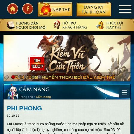
TRANG CHỦ
TIN TỨC
SỰ KIỆN
CẨM NANG
CẦN BIẾT
CẨM NANG
CỘNG ĐỒNG
Trang chủ
>
Cẩm nang
PHIÊN BẢN
PHI PHONG
30-10-15
P
hi Phong là trang bị có những thuộc tính ma pháp nghịch thiên, sở hữu bề
ngoài lấp lánh, bộc lộ sự uy nghiêm, oai dũng của người mặc. Sau 03h00