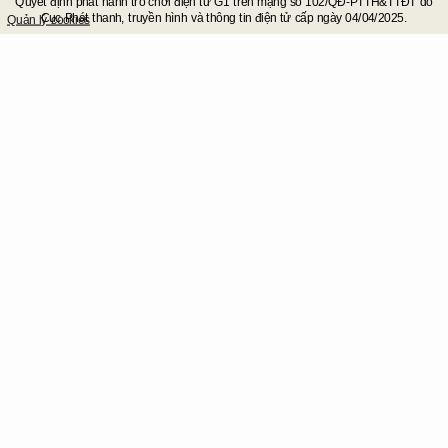
Quyết định phát hành trò chơi điện tử G1 trên mạng số 102/QĐ-PTTH&TTĐT do
Cục Phát thanh, truyền hình và thông tin điện tử cấp ngày 04/04/2025.
Quản lý cookies