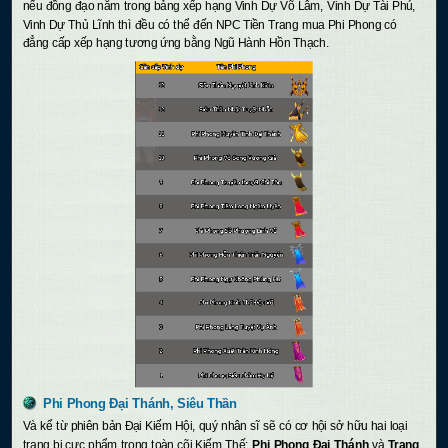
nếu đồng đạo nằm trong bảng xếp hạng Vinh Dự Võ Lâm, Vinh Dự Tài Phú,
Vinh Dự Thủ Lĩnh thì đều có thể đến NPC Tiền Trang mua Phi Phong có
đẳng cấp xếp hạng tương ứng bằng Ngũ Hành Hồn Thạch.
Phi Phong Đại Thánh, Siêu Thần
Và kể từ phiên bản Đại Kiếm Hội, quý nhân sĩ sẽ có cơ hội sở hữu hai loại
trang bị cực phẩm trong toàn cõi Kiếm Thế:
Phi Phong Đại Thánh
và
Trang