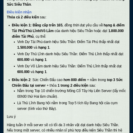
Sức Siêu Thần
.
Điều kiện nhận
Thỏa cả 2 điều kiện
sau:
Điều kiện 1: Đẳng cấp trên 165
, đồng thời đạt yêu cầu về
hạng & điểm
Tài Phú/Thủ Lĩnh/Võ Lâm
của danh hiệu Siêu Thần hoặc đạt
1.800.000
điểm Tài Phú
, cụ thể:
Vinh Dự Tài Phú danh hiệu Siêu Thần: Điểm Tài Phú thấp nhất đạt
1.500.000
và
hạng 1
.
Vinh Dự Thủ Lĩnh danh hiệu Siêu Thần: Điểm Thủ Lĩnh thấp nhất đạt
600.000
và
hạng 1
.
Vinh Dự Võ Lâm danh hiệu Siêu Thần: Điểm Thủ Lĩnh thấp nhất đạt
600.000
và
hạng 1
.
Điều kiện 2
: Sức Chiến Đấu cao
hơn 800 điểm
+ nằm trong
top 3 Sức
Chiến Đấu tại server
+ thỏa
1 trong 2 điều kiện
sau:
Nằm trong Top 10 chiến trường Mông Cổ Tây Hạ Liên Server (lấy mốc
00h00 thứ Hai làm chuẩn).
Là Thủ Lĩnh Bang hội nằm trong Top 5 tích lũy Bang hội của cụm
server (tính vào thứ Bảy).
Lưu ý
Hàng tuần ở mỗi server sẽ có tối đa 3 nhân vật đạt danh hiệu Siêu Thần.
Nếu trong một server, có nhiều nhân sĩ phù hợp điều kiện Siêu Thần thì hệ