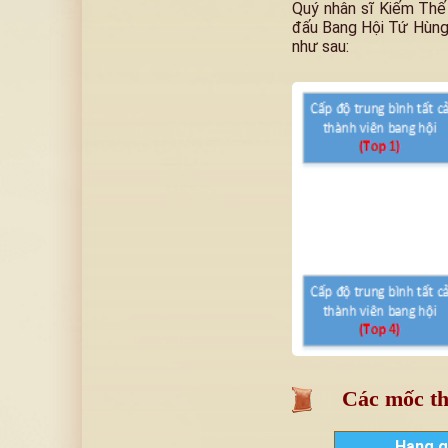
Quý nhân sĩ Kiếm Thế 
đấu Bang Hội Tứ Hùng 
như sau:
Các mốc th
Hạng g