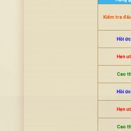
Kiểm tra đấ
Hồi ức
Hẹn ư
Cao t
Hồi ức
Hẹn ư
Cao t