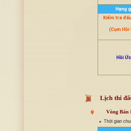
Hạng g
Kiểm tra đấ
(Cụm Hồi 
Hồi Ức
Lịch thi đấ
Vòng Bán 
Thời gian chu