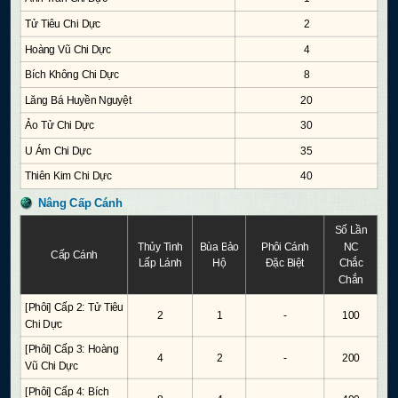
Tử Tiêu Chi Dực
2
Hoàng Vũ Chi Dực
4
Bích Không Chi Dực
8
Lăng Bá Huyền Nguyệt
20
Ảo Tử Chi Dực
30
U Ám Chi Dực
35
Thiên Kim Chi Dực
40
Nâng Cấp Cánh
Số Lần
Thủy Tinh
Bùa Bảo
Phôi Cánh
NC
Cấp Cánh
Lấp Lánh
Hộ
Đặc Biệt
Chắc
Chắn
[Phôi] Cấp 2: Tử Tiêu
2
1
-
100
Chi Dực
[Phôi] Cấp 3: Hoàng
4
2
-
200
Vũ Chi Dực
[Phôi] Cấp 4: Bích