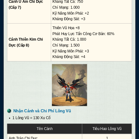
Cánh U Ám Chi Dực
Kháng Tất Cả: 750
(Cấp 7)
Chí Mạng: 1.000
Kỹ Năng Môn Phái: +2
Kháng Động Sát: +3
Thiên Vũ Họa +8
Phát Huy Lực Tấn Công Cơ Bản: 60%
Cánh Thiên Kim Chi
Kháng Tất Cả: 1.000
Dực (Cấp 8)
Chí Mạng: 1.500
Kỹ Năng Môn Phái: +3
Kháng Động Sát: +4
Nhận Cánh và Chi Phí Lông Vũ
1 Lông Vũ = 130 Xu Cổ
Tên Cánh
Tiêu Hao Lông Vũ
Anh Trán Chi Dực
1