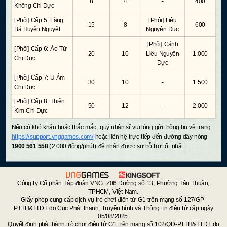
8
4
-
400
Không Chi Dực
[Phôi] Cấp 5: Lăng
[Phôi] Liêu
15
8
600
Bá Huyền Nguyệt
Nguyên Dực
[Phôi] Cánh
[Phôi] Cấp 6: Ảo Tử
20
10
Liêu Nguyên
1.000
Chi Dực
Dực
[Phôi] Cấp 7: U Ám
30
10
-
1.500
Chi Dực
[Phôi] Cấp 8: Thiên
50
12
-
2.000
Kim Chi Dực
Nếu có khó khăn hoặc thắc mắc, quý nhân sĩ vui lòng gửi thông tin về trang
https://support.vnggames.com/
hoặc liên hệ trực tiếp đến đường dây nóng
1900 561 558
(2.000 đồng/phút) để nhận được sự hỗ trợ tốt nhất.
Công ty Cổ phần Tập đoàn VNG. Z06 Đường số 13, Phường Tân Thuận,
TPHCM, Việt Nam.
Giấy phép cung cấp dịch vụ trò chơi điện tử G1 trên mạng số 127/GP-
PTTH&TTĐT do Cục Phát thanh, Truyền hình và Thông tin điện tử cấp ngày
05/08/2025.
Quyết định phát hành trò chơi điện tử G1 trên mạng số 102/QĐ-PTTH&TTĐT do