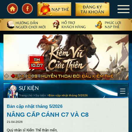
TRANG CHỦ
TIN TỨC
SỰ KIỆN
CẨM NANG
CẦN BIẾT
SỰ KIỆN
CỘNG ĐỒNG
Trang chủ
>
Sự kiện
>
Bản cập nhật tháng 5/2026
PHIÊN BẢN
Bản cập nhật tháng 5/2026
NÂNG CẤP CÁNH C7 VÀ C8
21-04-2026
Quý nhân sĩ Kiếm Thế thân mến,