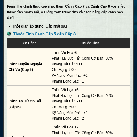
Kiếm Thế chính thức cập nhật thêm
Cánh Cấp 7
và
Cánh Cấp 8
với nhiều
thuộc tính mạnh mẽ, vui lòng xem thuộc tính và cách nâng cấp cánh bên
dưới.
Thời gian áp dụng:
Cập nhật sau
Thuộc Tính Cánh Cấp 5 đến Cấp 8
Tên Cánh
Thuộc Tính
Thiên Vũ Họa +5
Phát Huy Lực Tấn Công Cơ Bản: 30%
Cánh Huyền Nguyệt
Kháng Tất Cả: 400
Chi Vũ (Cấp 5)
Chí Mạng: 500
Kỹ Năng Môn Phái: +1
Kháng Động Sát: +1
Thiên Vũ Họa +6
Phát Huy Lực Tấn Công Cơ Bản: 40%
Cánh Ảo Tử Chi Vũ
Kháng Tất Cả: 500
(Cấp 6)
Chí Mạng: 500
Kỹ Năng Môn Phái: +1
Kháng Động Sát: +2
Thiên Vũ Họa +7
Phát Huy Lực Tấn Công Cơ Bản: 50%