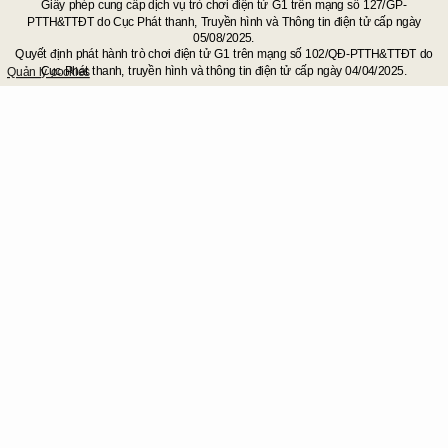
Giấy phép cung cấp dịch vụ trò chơi điện tử G1 trên mạng số 127/GP-
tham gia các sự kiện cực hot trong dịp đại lễ sắp đến, Kiếm Thế sẽ tiếp
PTTH&TTĐT do Cục Phát thanh, Truyền hình và Thông tin điện tử cấp ngày
tục khai mở đợt chuyển server tháng 04/2016
05/08/2025.
Quyết định phát hành trò chơi điện tử G1 trên mạng số 102/QĐ-PTTH&TTĐT do
Cục Phát thanh, truyền hình và thông tin điện tử cấp ngày 04/04/2025.
Quản lý cookies
Đợt chuyển Server tháng 05/2016
19-05-2016 đến 26-05-2016
Tiếp tục
tăng thêm bầu không khí hứng khởi, đợt chuyển server tháng 05 sẽ chính
thức ra mắt, giúp nhân sĩ mau chóng họp mặt cùng bằng hữu giang hồ.