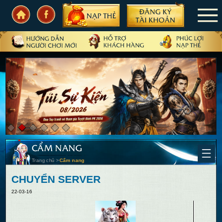
TRANG CHỦ
TIN TỨC
SỰ KIỆN
CẨM NANG
CẦN BIẾT
CẨM NANG
CỘNG ĐỒNG
Trang chủ
>
Cẩm nang
PHIÊN BẢN
CHUYỂN SERVER
22-03-16