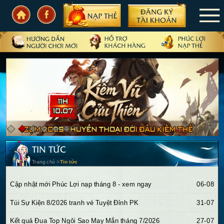
TRANG CHỦ
TIN TỨC
SỰ KIỆN
CẨM NANG
CẦN BIẾT
TIN TỨC
CỘNG ĐỒNG
Trang chủ
>
Tin tức
PHIÊN BẢN
06-08
Cập nhật mới Phúc Lợi nạp tháng 8 - xem ngay
31-07
Túi Sự Kiện 8/2026 tranh vé Tuyệt Đỉnh PK
27-07
Kết quả Đua Top Ngôi Sao May Mắn tháng 7/2026