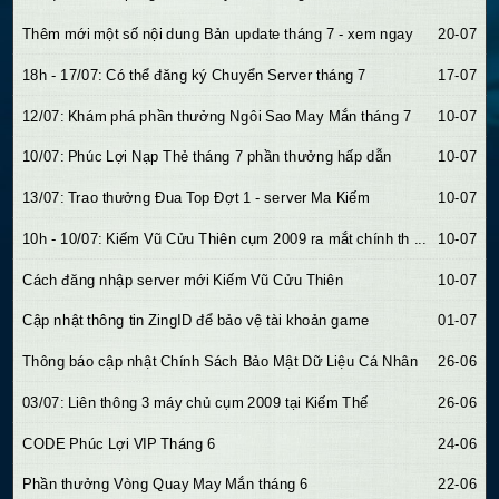
20-07
Thêm mới một số nội dung Bản update tháng 7 - xem ngay
17-07
18h - 17/07: Có thể đăng ký Chuyển Server tháng 7
10-07
12/07: Khám phá phần thưởng Ngôi Sao May Mắn tháng 7
10-07
10/07: Phúc Lợi Nạp Thẻ tháng 7 phần thưởng hấp dẫn
10-07
13/07: Trao thưởng Đua Top Đợt 1 - server Ma Kiếm
10-07
10h - 10/07: Kiếm Vũ Cửu Thiên cụm 2009 ra mắt chính th ...
10-07
Cách đăng nhập server mới Kiếm Vũ Cửu Thiên
01-07
Cập nhật thông tin ZingID để bảo vệ tài khoản game
26-06
Thông báo cập nhật Chính Sách Bảo Mật Dữ Liệu Cá Nhân
26-06
03/07: Liên thông 3 máy chủ cụm 2009 tại Kiếm Thế
24-06
CODE Phúc Lợi VIP Tháng 6
22-06
Phần thưởng Vòng Quay May Mắn tháng 6